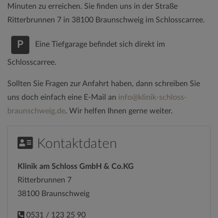
Gesundheitszentrum im Herzen von Braunschweig
Minuten zu erreichen. Sie finden uns in der Straße
[company_phone] => 0531 / 123 25 90 [company_phone_2] =>
Ritterbrunnen 7 in 38100 Braunschweig im Schlosscarree.
[company_phone_2_itemprop] => [company_phone_itemprop]
=> 00495311232590 [company_street] => Ritterbrunnen 7
P
Eine Tiefgarage befindet sich direkt im
[company_vatno] => [company_www] => www.klinik-schloss-
Schlosscarree.
braunschweig.de [company_zip] => 38100 [meta_description]
=> [meta_title] => ) [Components] => Array ( [Scripts] => Array (
Sollten Sie Fragen zur Anfahrt haben, dann schreiben Sie
[css] => Array ( ) [js] => Array ( [0] =>
uns doch einfach eine E-Mail an
info@klinik-schloss-
app/components/contactform/js/contactform.js [1] =>
braunschweig.de
. Wir helfen Ihnen gerne weiter.
app/components/scrolltop/js/scrolltop.js [2] =>
app/components/cookieconsent/js/cookieconsent.js [3] =>
Kontaktdaten
app/components/notification/js/notification.js [4] =>
app/components/faq/js/faq.js [5] =>
Klinik am Schloss GmbH & Co.KG
app/components/team/js/team.js [6] =>
Ritterbrunnen 7
app/components/posts/js/posts.js [7] =>
38100 Braunschweig
app/components/openstreetmap/js/leaflet.js [8] =>
0531 / 123 25 90