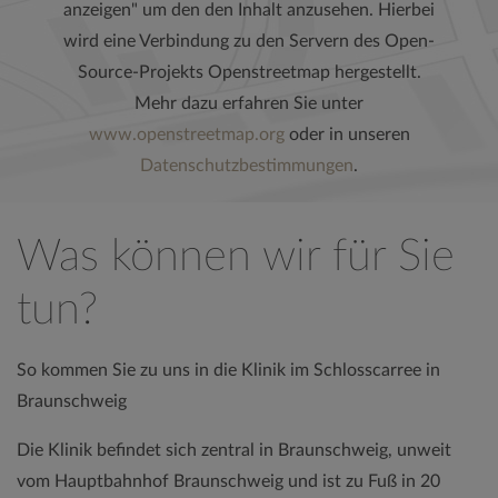
anzeigen" um den den Inhalt anzusehen. Hierbei
wird eine Verbindung zu den Servern des Open-
Source-Projekts Openstreetmap hergestellt.
Mehr dazu erfahren Sie unter
www.openstreetmap.org
oder in unseren
Datenschutzbestimmungen
.
Array ( [AllowedIPs] => Array ( [0] => 192.168.1.1 ) [Options] =>
Was können wir für Sie
Array ( [company_accountno] => [company_bank] =>
[company_bankcode] => [company_bic] => [company_city] =>
tun?
Braunschweig [company_court] => [company_email] =>
info@klinik-schloss-braunschweig.de [company_fax] => 0531 /
So kommen Sie zu uns in die Klinik im Schlosscarree in
123 25 929 [company_fax_itemprop] => 004953112325929
Braunschweig
[company_hrb] => [company_iban] => [company_manager] =>
Dr. med. Thomas Giesler [company_name] => Klinik am Schloss
Die Klinik befindet sich zentral in Braunschweig, unweit
GmbH & Co.KG [company_name_add] => Ihr
vom Hauptbahnhof Braunschweig und ist zu Fuß in 20